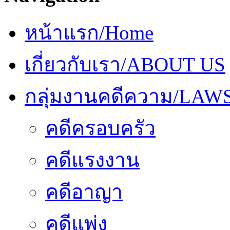
หน้าแรก/Home
เกี่ยวกับเรา/ABOUT US
กลุ่มงานคดีความ/LAW
คดีครอบครัว
คดีแรงงาน
คดีอาญา
คดีแพ่ง