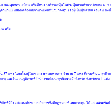
ะ 50 ของทุนจดทะเบียน หรือมีคนต่างด้าวลงทุ้นในห้างหุ้นส่วนต่ำกว่าร้อยละ 40 ข
ฎจำนวนเงินสอดคล้องกับจำนวนเงินที่นำมาลงทุนของผู้เป็นหุ้นส่วนแต่ละคน ดังนี้
ือ
่วน หรือ
้น 87 แห่ง โดยตั้งอยู่ในเขตกรุงเทพมหานคร จํานวน 7 แห่ง ที่กรมพัฒนาธุรกิจกา
ษา) และในส่วนภูมิภาคที่สํานักงานพัฒนาธุรกิจการค้าจังหวัด จังหวัดละ 1 แห่ง 
ริษัทที่มีวัตถุประสงค์ประกอบกิจการซึ่งมีกฎหมายพิเศษควบคุม ได้แก่ หลักทรัพย์