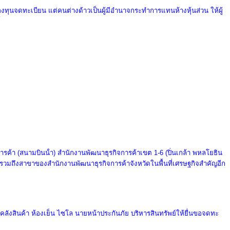
องทุนจดทะเบียน แต่คนต่างด้าวเป็นผู้มีอำนาจกระทำการแทนห้างหุ้นส่วน ให้ผู้
รค้า (สนามบินน้ํา) สํานักงานพัฒนาธุรกิจการค้าเขต 1-6 (ปิ่นเกล้า พหลโยธิน
รวมถึงสาขาของสํานักงานพัฒนาธุรกิจการค้าจังหวัดในพื้นที่เศรษฐกิจสําคัญอีก
 คลังสินค้า ห้องเย็น ไซโล นายหน้าประกันภัย บริหารสินทรัพย์ให้ยื่นขอจดทะ