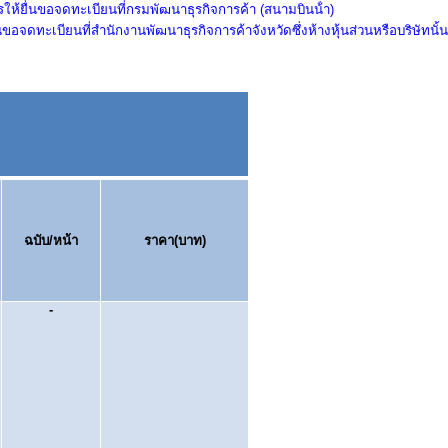
ครให้ยื่นขอจดทะเบียนที่กรมพัฒนาธุรกิจการค้า (สนามบินน้ํา)
ื่นขอจดทะเบียนที่สํานักงานพัฒนาธุรกิจการค้าจังหวัดซึ่งห้างหุ้นส่วนหรือบริษัทนั้น
ฉบับ/หน้า
ราคา(บาท)
-