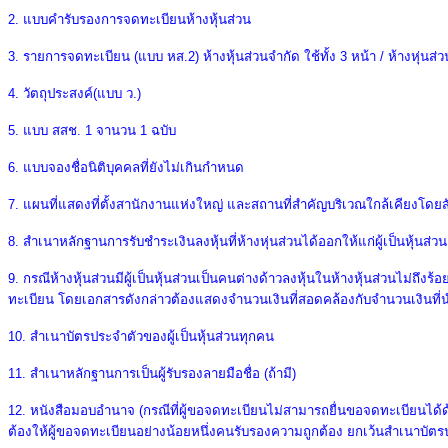
2. แบบคํารับรองการจดทะเบียนห้างหุ้นส่วน
3. รายการจดทะเบียน (แบบ หส.2) ห้างหุ้นส่วนจำกัด ใช้ทั้ง 3 หน้า / ห้างหุ่นส
4. วัตถุประสงค์(แบบ ว.)
5. แบบ สสช. 1 จานวน 1 ฉบับ
6. แบบจองชื่อนิติบุคคลที่ยังไม่เกินกําหนด
7. แผนที่แสดงที่ตั้งสานักงานแห่งใหญ่ และสถานที่สําคัญบริเวณใกล้เคียงโดย
8. สําเนาหลักฐานการรับชําระเงินลงหุ้นที่ห้างหุ่นส่วนได้ออกให้แก่ผู้เป็นหุ้นส่วน
9. กรณีห้างหุ้นส่วนมีผู้เป็นหุ้นส่วนเป็นคนต่างด้าวลงหุ้นในห้างหุ้นส่วนไม่
ทะเบียน โดยเอกสารดังกล่าวต้องแสดงจํานวนเงินที่สอดคล้องกับจํานวนเงินที่นํ
10. สําเนาบัตรประจําตัวของผู้เป็นหุ้นส่วนทุกคน
11. สําเนาหลักฐานการเป็นผู้รับรองลายมือชื่อ (ถ้ามี)
12. หนังสือมอบอํานาจ (กรณีที่ผู้ขอจดทะเบียนไม่สามารถยื่นขอจดทะเบียนไ
ต้องให้ผู้ขอจดทะเบียนอย่างน้อยหนึ่งคนรับรองความถูกต้อง ยกเว้นสําเนาบัตรป