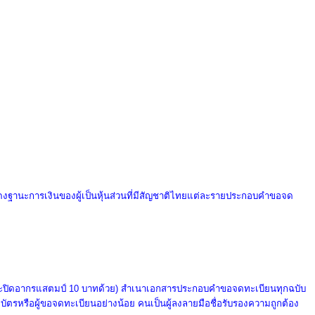
อแสดงฐานะการเงินของผู้เป็นหุ้นส่วนที่มีสัญชาติไทยแต่ละรายประกอบคําขอจด
และปิดอากรแสตมป์ 10 บาทด้วย) สําเนาเอกสารประกอบคําขอจดทะเบียนทุกฉบับ
องบัตรหรือผู้ขอจดทะเบียนอย่างน้อย คนเป็นผู้ลงลายมือชื่อรับรองความถูกต้อง