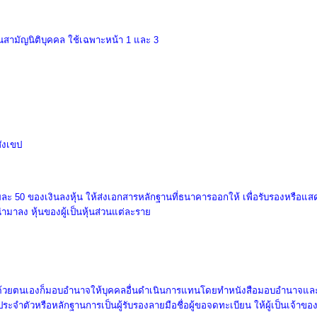
่วนสามัญนิติบุคคล ใช้เฉพาะหน้า 1 และ 3
สังเขป
ถึงร้อยละ 50 ของเงินลงหุ้น ให้ส่งเอกสารหลักฐานที่ธนาคารออกให้ เพื่อรับรองหรื
ามาลง หุ้นของผู้เป็นหุ้นส่วนแต่ละราย
ด้ด้วยตนเองก็มอบอํานาจให้บุคคลอื่นดําเนินการแทนโดยทําหนังสือมอบอํานาจ
ระจำตัวหรือหลักฐานการเป็นผู้รับรองลายมือชื่อผู้ขอจดทะเบียน ให้ผู้เป็นเจ้าข