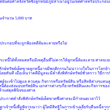
ยื่นต่อศาลจังหวัดซึ่งลูกหนี้มีภูมิลำเนาอยู่ในเขตศาลหรือประกอบธ
ป็นจำนวน 5,000 บาท
์ประกอบที่จะถูกฟ้องคดีล้มละลายหรือไม่
นี้ได้ทั้งหมดหรือมีเหตุอื่นที่ไม่ควร
ให้ลูกหนี้ล้มละลาย ศาลจะย
ษ์ทรัพย์เด็ดขาดลูกหนี้อาจมีพฤติกรรมไม่น่าวางใจในการโยกย้ายทร
ดยทันที เมื่อเห็นว่าคดีมีมูลจะมีคำสั่งพิทักษ์ทรัพย์ชั่วคราว วิธี
ทรัพย์จะเข้าไปดูแล ควบคุม กิจการหรือทรัพย์สิน
หรือสิทธิต่างๆแทนลู
หนี้ต้องส่งมอบทรัพย์สิน เอกสารต่างๆเกี่ยวทรัพย์สินและกิจการของล
แล้วแต่ดุลพินิจของศาล
ประกาศคำสั่งพิทักษ์ทรัพย์เด็ดขาดซึ่งศาลจะมีกำหนดเวลาไว้
จ้าหนี้เพื่อพิจารณาว่า ผู้ใดมีสิทธิในการเข้าเฉลี่ยรับคืนหนี้จา