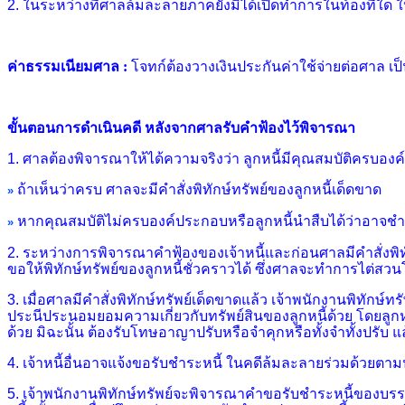
2. ในระหว่างที่ศาลล้มละลายภาคยังมิได้เปิดทำการในท้องที่ใด ให้
ค่าธรรมเนียมศาล :
โจทก์ต้องวางเงินประกันค่าใช้จ่ายต่อศาล เ
ขั้นตอนการดำเนินคดี หลังจากศาลรับคำฟ้องไว้พิจารณา
1.
ศาลต้องพิจารณาให้ได้ความจริงว่า ลูกหนี้มีคุณสมบัติครบองค
ถ้าเห็นว่าครบ ศาลจะมีคำสั่งพิทักษ์ทรัพย์ของลูกหนี้เด็ดขาด
»
หากคุณสมบัติไม่ครบองค์ประกอบหรือลูกหนี้นำสืบได้ว่าอาจชำระห
»
2.
ระหว่างการพิจารณาคำฟ้องของเจ้าหนี้และก่อนศาลมีคำสั่งพิทัก
ขอให้พิทักษ์ทรัพย์ของลูกหนี้ชั่วคราวได้ ซึ่งศาลจะทำการไต่สวนโ
3.
เมื่อศาลมีคำสั่งพิทักษ์ทรัพย์เด็ดขาดแล้ว เจ้าพนักงานพิทักษ์
ประนีประนอมยอมความเกี่ยวกับ
ทรัพย์สินของลูกหนี้ด้วย โดยลูก
ด้วย มิฉะนั้น ต้องรับโทษอาญาปรับหรือจำคุกหรือ
ทั้งจำทั้งปรับ 
4.
เจ้าหนี้อื่นอาจแจ้งขอรับชำระหนี้ ในคดีล้มละลายร่วมด้วยตาม
5.
เจ้าพนักงานพิทักษ์ทรัพย์จะพิจารณาคำขอรับชำระหนี้ของบรรดาเ