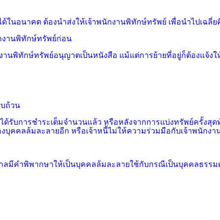
ยได้ในอนาคต ต้องนำส่งให้เจ้าพนักงาน
พิทักษ์ทรัพย์ เพื่อนำไปเฉลี่ยค
งานพิทักษ์ทรัพย์ก่อน
งานพิทักษ์ทรัพย์อนุญาตเป็นหนังสือ
แม้แต่การย้ายที่อยู่ก็ต้องแจ้ง
รบถ้วน
ินได้รับการชำระเต็มจำนวนแล้ว หรือ
หลังจากการแบ่งทรัพย์ครั้งสุดท
งบุคคลล้มละลายอีก หรือเจ้าหนี้ไม่ให้ความร่วมมือกับเจ้าพนักงานพ
ี่ศาลมีคำพิพากษาให้เป็นบุคคลล้มละลาย
ใช้กับกรณีเป็นบุคคลธรรมด