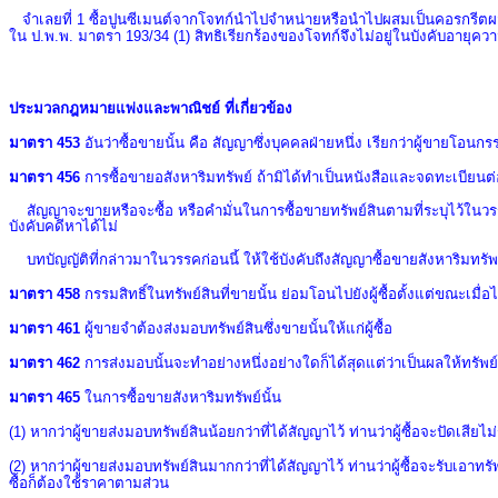
จำเลยที่
1
ซื้อปูนซีเมนต์จากโจทก์นำไปจำหน่ายหรือนำไปผสมเป็นคอรกรีตผสมเ
ใน ป.พ.พ. มาตรา
193/34 (1)
สิทธิเรียกร้องของโจทก์จึงไม่อยู่ในบังคับอายุค
ประมวลกฎหมายแพ่งและพาณิชย์ ที่เกี่ยวข้อง
มาตรา 453
อันว่าซื้อขายนั้น คือ สัญญาซึ่งบุคคลฝ่ายหนึ่ง เรียกว่าผู้ขายโอนกรรม
มาตรา
456
การซื้อขายอสังหาริมทรัพย์ ถ้ามิได้ทำเป็นหนังสือและจดทะเบียนต่อพน
สัญญาจะขายหรือจะซื้อ หรือคำมั่นในการซื้อขายทรัพย์สินตามที่ระบุไว้ในวรรคหน
บังคับคดีหาได้ไม่
บทบัญญัติที่กล่าวมาในวรรคก่อนนี้ ให้ใช้บังคับถึงสัญญาซื้อขายสังหาริมทรัพย
มาตรา 458
กรรมสิทธิ์ในทรัพย์สินที่ขายนั้น ย่อมโอนไปยังผู้ซื้อตั้งแต่ขณะเมื่
มาตรา 461
ผู้ขายจำต้องส่งมอบทรัพย์สินซึ่งขายนั้นให้แก่ผู้ซื้อ
มาตรา 462
การส่งมอบนั้นจะทำอย่างหนึ่งอย่างใดก็ได้สุดแต่ว่าเป็นผลให้ทรัพย์สิ
มาตรา
465
ในการซื้อขายสังหาริมทรัพย์นั้น
(1)
หากว่าผู้ขายส่งมอบทรัพย์สินน้อยกว่าที่ได้สัญญาไว้ ท่านว่าผู้ซื้อจะปัดเสียไม่ร
(2)
หากว่าผู้ขายส่งมอบทรัพย์สินมากกว่าที่ได้สัญญาไว้ ท่านว่าผู้ซื้อจะรับเอาทรั
ซื้อก็ต้องใช้ราคาตามส่วน