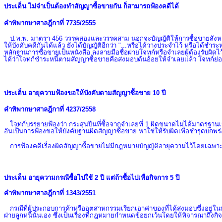
ประเด็น ไม่จำเป็นต้องทำสัญญาซื้อขายกัน ก็สามารถฟ้องคดีได้
คำพิพากษาศาลฎีกาที่
7735/2555
ป.พ.พ. มาตรา
456
วรรคสองและวรรคสาม นอกจะบัญญัติให้การซื้อขายสังหาริมท
ให้บังคับคดีกันได้แล้ว ยังได้บัญญัติอีกว่า "...หรือได้วางประจำไว้ หรือได้ชำร
หลักฐานการซื้อขายเป็นหนังสือ ลงลายมือชื่อฝ่ายโจทก์หรือจำเลยผู้ต้องรับผิ
ได้ว่าโจทก์ชำระหนี้ตามสัญญาซื้อขายคือส่งมอบต้นอ้อยให้จำเลยแล้ว โจทก์ย่
ประเด็น
อายุความฟ้องขอให้บังคับตามสัญญาซื้อขาย 10 ปี
คำพิพากษาศาลฎีกาที่ 4237/2558
โจทก์บรรยายฟ้องว่า กระสุนปืนที่ซื้อจากจำเลยที่ 1 ผิดขนาดไม่ได้มาตรฐานเป็
อันเป็นการฟ้องขอให้บังคับฐานผิดสัญญาซื้อขาย หาใช่ให้รับผิดเพื่อชำรุดบกพ
การฟ้องคดีเรื่องผิดสัญญาซื้อขายไม่มีกฎหมายบัญญัติอายุความไว้โดยเฉพาะ
ประเด็น อายุความกรณีซื้อไปใช้ 2 ปี แต่ถ้าซื้อไปเพื่อกิจการ 5 ปี
คำพิพากษาศาลฎีกาที่
1343/2551
กรณีที่ผู้ประกอบการค้าหรืออุตสาหกรรมเรียกเอาค่าของที่ได้ส่งมอบซึ่งอยู่ใ
ฝ่ายลูกหนี้นั้นเอง ซึ่งเป็นเรื่องที่กฎหมายกำหนดข้อยกเว้นโดยให้พิจารณาถึงกิ