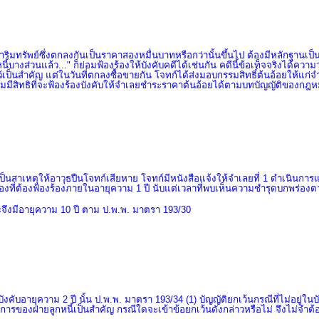
รัพย์ซึ่งตกลงกันเป็นราคาสองหมื่นบาทหรือกว่านั้นขึ้นไป ต้องมีหลักฐานเป็นหนั
ะหนี้บางส่วนแล้ว..." ก็ย่อมฟ้องร้องให้บังคับคดีได้เช่นกัน คดีนี้ข้อเท็จจริงได
ดไว้เป็นสำคัญ แต่ในวันที่ตกลงซื้อขายกัน โจทก์ได้ส่งมอบกรรมสิทธิ์ต้นอ้อยให
อมมีสิทธิที่จะฟ้องร้องบังคับให้จำเลยชำระราคาต้นอ้อยได้ตามบทบัญญัติของกฎห
นสาเหตุให้อาวุธปืนโจทก์เสียหาย โจทก์มีหนังสือแจ้งให้จำเลยที่ 1 ดำเนินการแ
ร่องที่ต้องฟ้องร้องภายในอายุความ 1 ปี นับแต่เวลาที่พบเห็นความชำรุดบกพร่อง
จึงมีอายุความ 10 ปี ตาม ป.พ.พ. มาตรา 193/30
นบังคับอายุความ
2
ปี นั้น ป.พ.พ. มาตรา
193/34 (1)
บัญญัติยกเว้นกรณีที่ไม่อยู่ใ
จการของฝ่ายลูกหนี้เป็นสำคัญ กรณีใดจะเข้าข้อยกเว้นดังกล่าวหรือไม่ จึงไม่จำต้อ