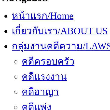
หน้าแรก/Home
เกี่ยวกับเรา/ABOUT US
กลุ่มงานคดีความ/LAW
คดีครอบครัว
คดีแรงงาน
คดีอาญา
คดีแพ่ง