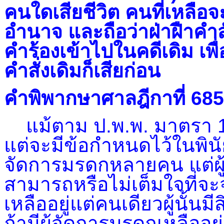
คนใดเสียชีวิต คนที่เหลือจ
อำนาจ และถือว่าฝ่าฝืาคำสั
คำร้องเข้าไปในคดีเดิม เพื
คำสั่งเดิมก็เสียก่อน
คำพิพากษาศาลฎีกาที่ 68
แม้ตาม ป.พ.พ. มาตรา 17
แต่จะมีข้อกำหนดไว้ในพินัยก
จัดการมรดกหลายคน แต่ผู
สามารถหรือไม่เต็มใจที่จะ
เหลืออยู่แต่คนเดียวผู้นั้นม
ถ้ามีผู้จัดการมรดกเหลืออ