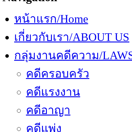
หน้าแรก/Home
เกี่ยวกับเรา/ABOUT US
กลุ่มงานคดีความ/LAW
คดีครอบครัว
คดีแรงงาน
คดีอาญา
คดีแพ่ง