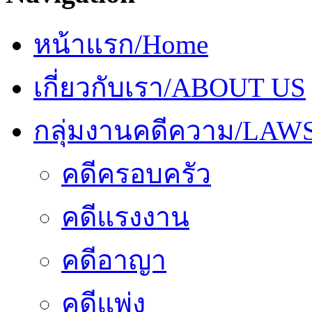
หน้าแรก/Home
เกี่ยวกับเรา/ABOUT US
กลุ่มงานคดีความ/LAW
คดีครอบครัว
คดีแรงงาน
คดีอาญา
คดีแพ่ง