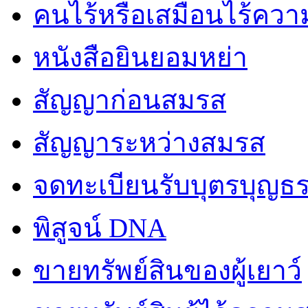
คนไร้หรือเสมือนไร้คว
หนังสือยินยอมหย่า
สัญญาก่อนสมรส
สัญญาระหว่างสมรส
จดทะเบียนรับบุตรบุญธ
พิสูจน์ DNA
ขายทรัพย์สินของผู้เยาว์