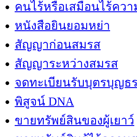
คนไร้หรือเสมือนไร้คว
หนังสือยินยอมหย่า
สัญญาก่อนสมรส
สัญญาระหว่างสมรส
จดทะเบียนรับบุตรบุญธ
พิสูจน์ DNA
ขายทรัพย์สินของผู้เยาว์