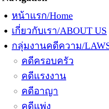
หน้าแรก/Home
เกี่ยวกับเรา/ABOUT US
กลุ่มงานคดีความ/LAW
คดีครอบครัว
คดีแรงงาน
คดีอาญา
คดีแพ่ง