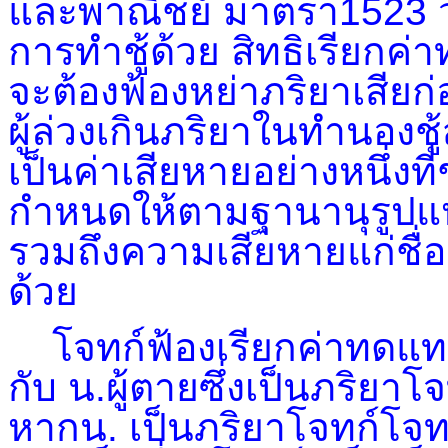
และพาณิชย์ มาตรา1523 
การทำชู้ด้วย สิทธิเรียกค่า
จะต้องฟ้องหย่าภริยาเสีย
ผู้ล่วงเกินภริยาในทำนองช
เป็นค่าเสียหายอย่างหนึ่งท
กำหนดให้ตามฐานานุรูปแห่ง
รวมถึงความเสียหายแก่ชื่
ด้วย
โจทก์ฟ้องเรียกค่าทดแทน
กับ น.ผู้ตายซึ่งเป็นภริยาโจ
หากน. เป็นภริยาโจทก์โจทก์ก็