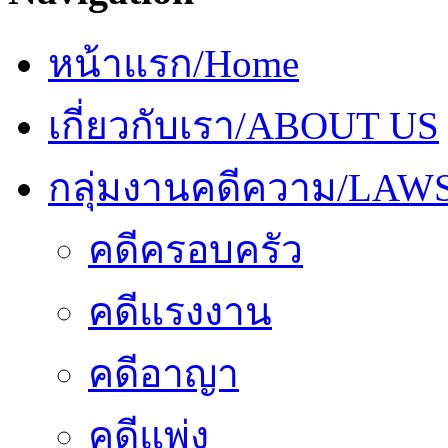
หน้าแรก/Home
เกี่ยวกับเรา/ABOUT US
กลุ่มงานคดีความ/LAW
คดีครอบครัว
คดีแรงงาน
คดีอาญา
คดีแพ่ง