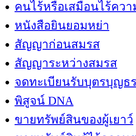
คนไร้หรือเสมือนไร้คว
หนังสือยินยอมหย่า
สัญญาก่อนสมรส
สัญญาระหว่างสมรส
จดทะเบียนรับบุตรบุญธ
พิสูจน์ DNA
ขายทรัพย์สินของผู้เยาว์