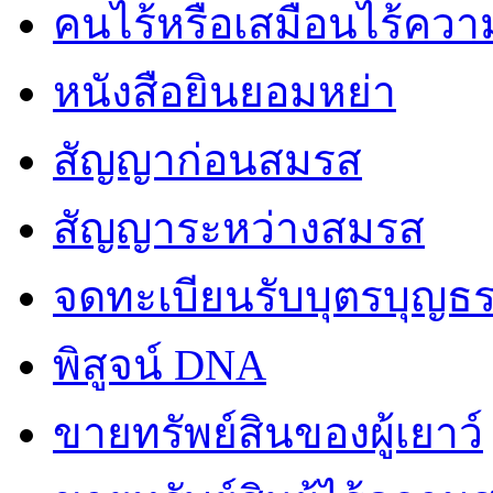
คนไร้หรือเสมือนไร้คว
หนังสือยินยอมหย่า
สัญญาก่อนสมรส
สัญญาระหว่างสมรส
จดทะเบียนรับบุตรบุญธ
พิสูจน์ DNA
ขายทรัพย์สินของผู้เยาว์