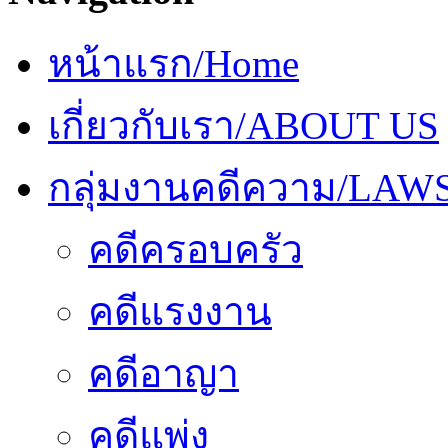
หน้าแรก/Home
เกี่ยวกับเรา/ABOUT US
กลุ่มงานคดีความ/LAW
คดีครอบครัว
คดีแรงงาน
คดีอาญา
คดีแพ่ง